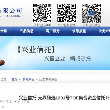
兴业信托APP
兴业信托微博
兴业信托微信
元金融
产品信息
客户服务
信息披露
业务介
的位置：
首页
参考净值
历史参考净值