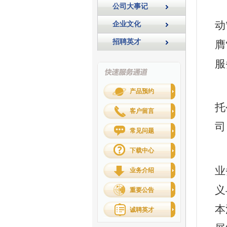
公司大事记
动
企业文化
招聘英才
膺
服
产品预约
托
客户留言
司
常见问题
下载中心
业
业务介绍
义
重要公告
本
诚聘英才