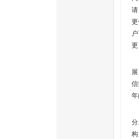
请
更
户
更
展
信
年
分
构