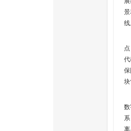
展
景
线
点
代
保
块
数
系
离