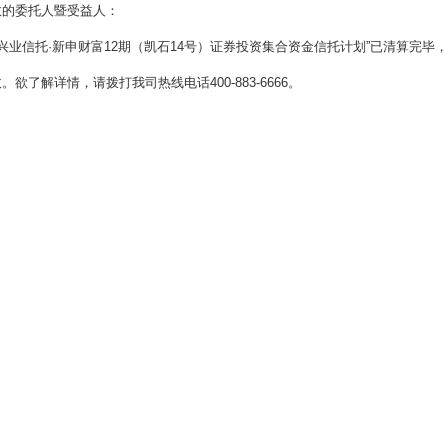
敬的委托人暨受益人：
兴业信托·新申财富12期（凯石14号）证券投资集合资金信托计划”已清算完毕
。欲了解详情，请拨打我司热线电话400-883-6666。