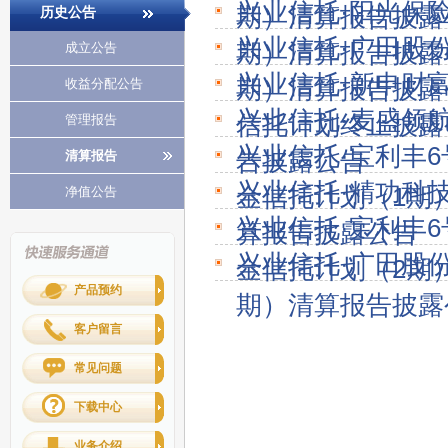
兴业信托·阳光保
期）清算报告披露
历史公告
兴业信托·广田股
期）清算报告披露
成立公告
兴业信托·新申财
期）清算报告披露
收益分配公告
兴业信托·麦盛领
信托计划终止披露
管理报告
兴业信托·宝利丰
告披露公告
清算报告
兴业信托·精功科
金信托计划（1期
净值公告
兴业信托·宝利丰
算报告披露公告
兴业信托·广田股
金信托计划（2期
产品预约
期）清算报告披露
客户留言
常见问题
下载中心
业务介绍